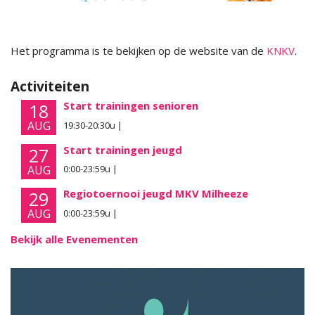
Het programma is te bekijken op de website van de
KNKV
.
Activiteiten
Start trainingen senioren
18
AUG
19:30-20:30u |
Start trainingen jeugd
27
AUG
0:00-23:59u |
Regiotoernooi jeugd MKV Milheeze
29
AUG
0:00-23:59u |
Bekijk alle Evenementen