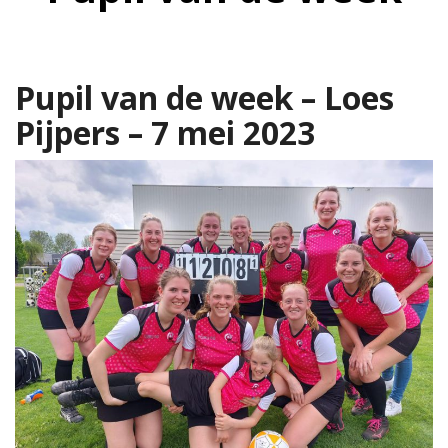
ma
itencommissie
Pupil van de week – Loes
Pijpers – 7 mei 2023
missie