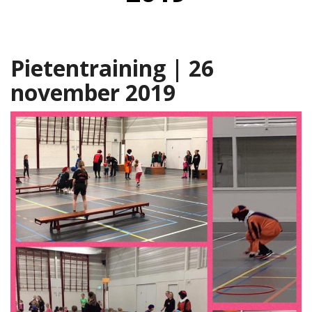
ma
itencommissie
Pietentraining | 26
november 2019
missie