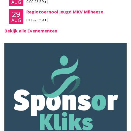
AUG
0:00-23:59u |
Regiotoernooi jeugd MKV Milheeze
29
AUG
0:00-23:59u |
Bekijk alle Evenementen