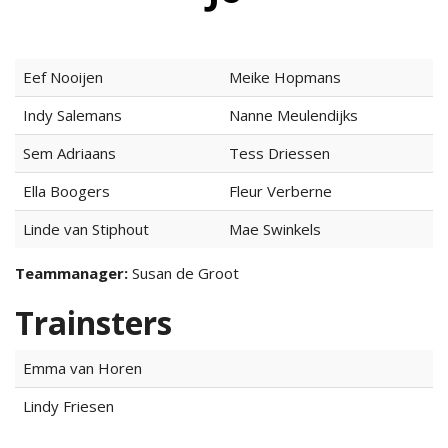
Eef Nooijen
Meike Hopmans
ma
itencommissie
Indy Salemans
Nanne Meulendijks
Sem Adriaans
Tess Driessen
missie
Ella Boogers
Fleur Verberne
Linde van Stiphout
Mae Swinkels
Teammanager:
Susan de Groot
Trainsters
Emma van Horen
Lindy Friesen