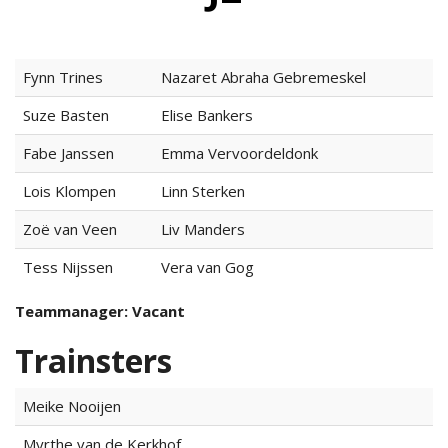
Fynn Trines
Nazaret Abraha Gebremeskel
ma
itencommissie
Suze Basten
Elise Bankers
Fabe Janssen
Emma Vervoordeldonk
missie
Lois Klompen
Linn Sterken
Zoë van Veen
Liv Manders
Tess Nijssen
Vera van Gog
Teammanager: Vacant
Trainsters
Meike Nooijen
Myrthe van de Kerkhof