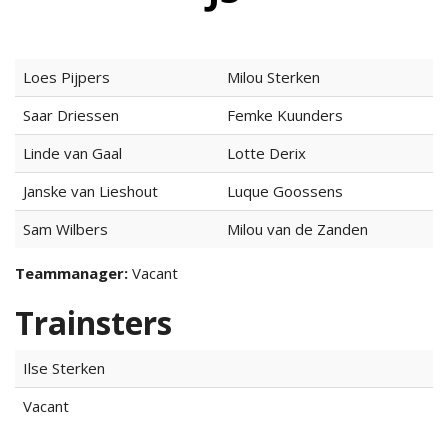
Loes Pijpers
Milou Sterken
ma
itencommissie
Saar Driessen
Femke Kuunders
Linde van Gaal
Lotte Derix
missie
Janske van Lieshout
Luque Goossens
Sam Wilbers
Milou van de Zanden
Teammanager:
Vacant
Trainsters
Ilse Sterken
Vacant