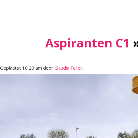
itencommissie
Aspiranten C1
»
missie
ma
Geplaatst
10:20 am
door
Claudia Feller
.
alruimte
denbehoud