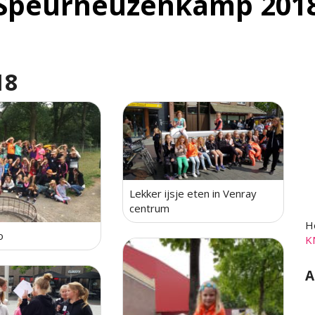
Speurneuzenkamp 201
18
Lekker ijsje eten in Venray
centrum
H
o
K
A