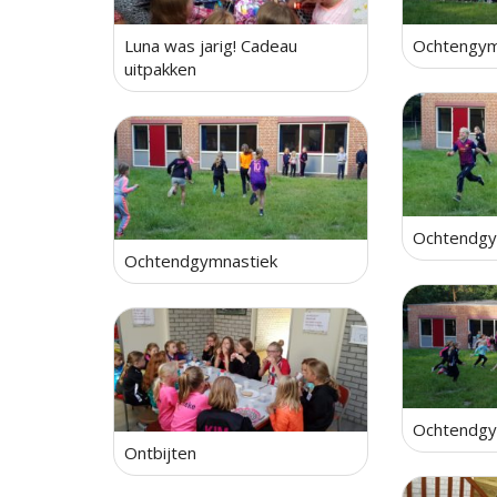
Luna was jarig! Cadeau
Ochtengym
uitpakken
Ochtendgy
Ochtendgymnastiek
Ochtendgy
Ontbijten