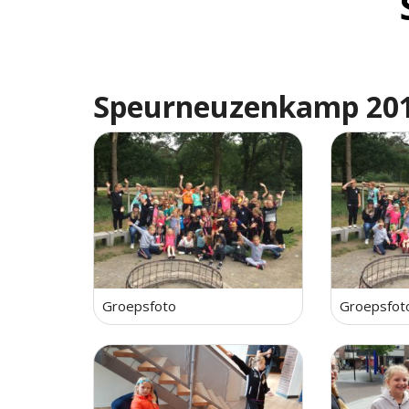
itencommissie
Speurneuzenkamp 20
missie
ma
alruimte
denbehoud
Groepsfoto
Groepsfot