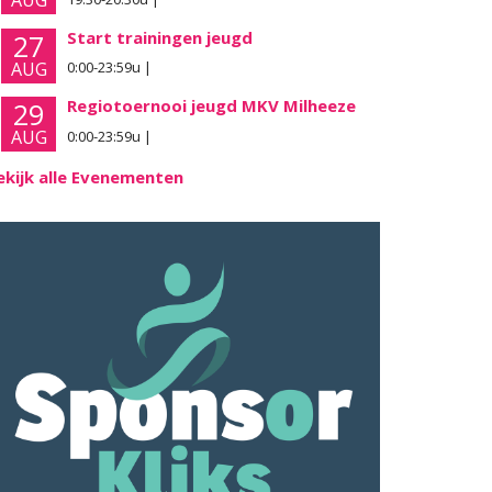
AUG
Start trainingen jeugd
27
AUG
0:00-23:59u |
Regiotoernooi jeugd MKV Milheeze
29
AUG
0:00-23:59u |
ekijk alle Evenementen