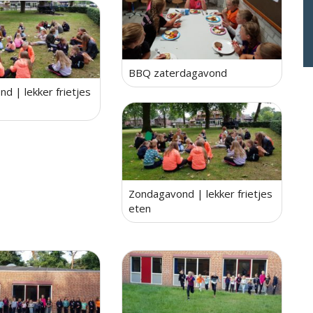
BBQ zaterdagavond
d | lekker frietjes
Zondagavond | lekker frietjes
eten