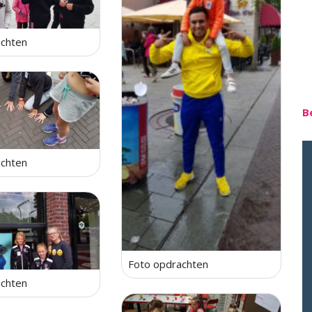
achten
B
achten
Foto opdrachten
achten