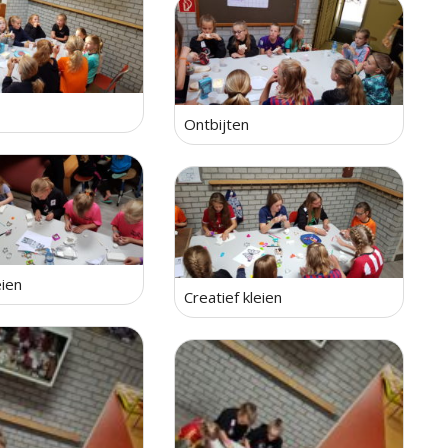
Ontbijten
eien
Creatief kleien