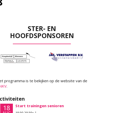
8
STER- EN
HOOFDSPONSOREN
et programma is te bekijken op de website van de
NKV
.
ctiviteiten
Start trainingen senioren
18
19:30-20:30u |